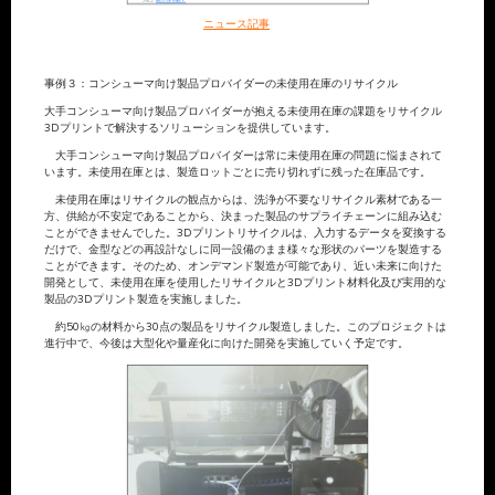
ニュース記事
事例３：コンシューマ向け製品プロバイダーの未使用在庫のリサイクル
大手コンシューマ向け製品プロバイダーが抱える未使用在庫の課題をリサイクル
3Dプリントで解決するソリューションを提供しています。
大手コンシューマ向け製品プロバイダーは常に未使用在庫の問題に悩まされて
います。未使用在庫とは、製造ロットごとに売り切れずに残った在庫品です。
未使用在庫はリサイクルの観点からは、洗浄が不要なリサイクル素材である一
方、供給が不安定であることから、決まった製品のサプライチェーンに組み込む
ことができませんでした。3Dプリントリサイクルは、入力するデータを変換する
だけで、金型などの再設計なしに同一設備のまま様々な形状のパーツを製造する
ことができます。そのため、オンデマンド製造が可能であり、近い未来に向けた
開発として、未使用在庫を使用したリサイクルと3Dプリント材料化及び実用的な
製品の3Dプリント製造を実施しました。
約50㎏の材料から30点の製品をリサイクル製造しました。このプロジェクトは
進行中で、今後は大型化や量産化に向けた開発を実施していく予定です。