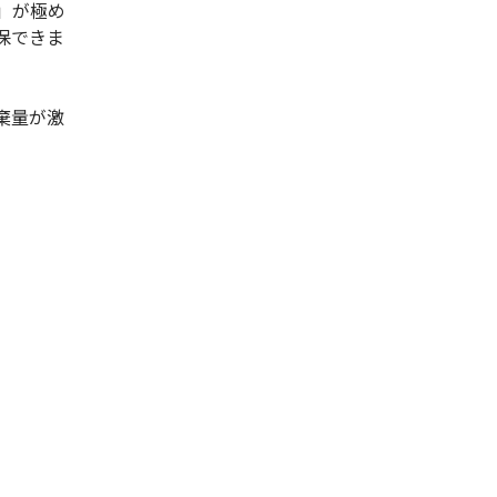
巣」が極め
保できま
棄量が激