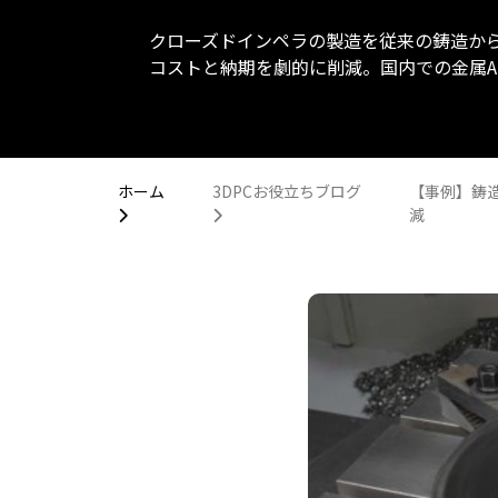
クローズドインペラの製造を従来の鋳造から
コストと納期を劇的に削減。国内での金属AM受
ホーム
3DPCお役立ちブログ
【事例】鋳
減

