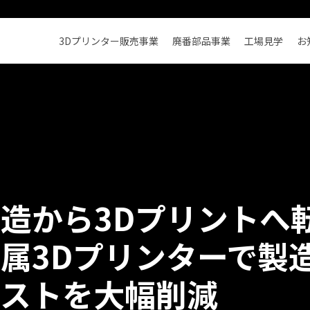
3Dプリンター販売事業
廃番部品事業
工場見学
お
造から3Dプリントへ
属3Dプリンターで製
コストを大幅削減