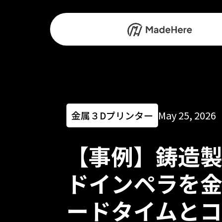
May 25, 2026
金属３Dプリンター
【事例】鋳造製
ドインペラを金
ードタイムと