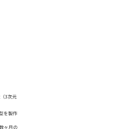
（3次元
型を製作
数ヶ月の