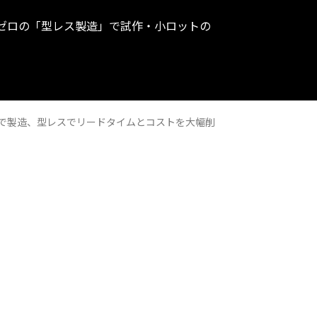
代ゼロの「型レス製造」で試作・小ロットの
ーで製造、型レスでリードタイムとコストを大幅削