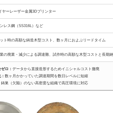
社ワイヤーレーザー金属3Dプリンター
ンレス鋼（SS316L）など
ット時の高額な鋳造木型コスト、数ヶ月におよぶリードタイム
業の廃業・減少による調達難、試作時の高額な木型コストと長期
全ゼロ：
データから直接造形するためイニシャルコスト撤廃
化：
数ヶ月かかっていた調達期間を数日レベルに短縮
：
鋳巣（欠陥）のない高密度な組織で高圧環境に対応