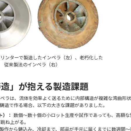
3Dプリンターで製造したインペラ（左）、老朽化した
従来製法のインペラ（右）
「鋳造」が抱える製造課題
ペラは、流体を効率よく送るために内部構造が複雑な湾曲形状
の鋳造で作る場合、以下の大きな課題がありました。
ト）：
数個〜数十個の小ロット生産や試作であっても、高額な
が跳ね上がる。
製作から鋳込み、冷却まで、部品が手元に届くまでに数週間〜