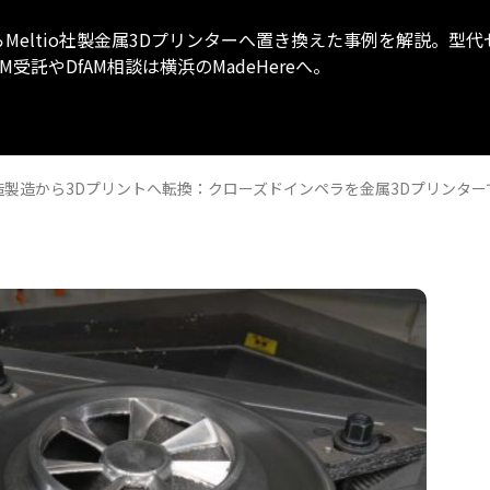
Meltio社製金属3Dプリンターへ置き換えた事例を解説。型
託やDfAM相談は横浜のMadeHereへ。
造製造から3Dプリントへ転換：クローズドインペラを金属3Dプリンタ