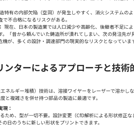
造特有の内部欠陥（空洞）が発生しやすく、消火システムのよ
査で不合格になるリスクがある。
：
現在、日本の製造業では人口減少や高齢化、後継者不足によ
す。「昔から頼んでいた鋳造所が潰れてしまい、次の発注先が
危機が、多くの設計・調達部門の現実的なリスクとなっていま
3Dプリンターによるアプローチと技術
指向性エネルギー堆積）技術は、溶接ワイヤーをレーザーで溶かし
強度と複雑さを併せ持つ部品の製造に最適です。
実現：
層するため、型が一切不要。設計変更（CfD解析による形状修正な
その日のうちに新しい形状をプリントできます。