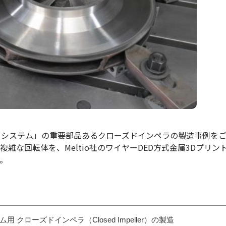
火システム」の重要部品あるクローズドインペラの製造事例を
雑な回転体を、Meltio社のワイヤーDED方式金属3Dプリン
。
用 クローズドインペラ（Closed Impeller）の製造