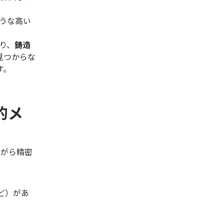
うな高い
り、
鋳造
見つからな
す。
的メ
ながら精密
ど）があ