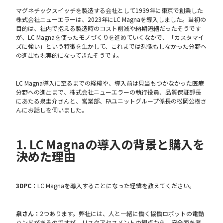
マグネチックスイッチを製造する会社として1939年に東京で創業した
株式会社ニューエラーは、2023年にLC Magnaを導入しました。当初の
目的は、社内で抱える製造時のコスト削減や納期短縮だったそうです
が、LC Magnaを使ったモノづくりを進めていくなかで、「カスタマイ
ズに強い」という特徴を生かして、これまでは想像もしなかった分野へ
の進出も現実的になってきたそうです。
LC Magna導入に至るまでの経緯や、導入前は見当もつかなかった医療
分野への進出まで、株式会社ニューエラーの執行役員、品質保証部長
にあたる泉圭介さんと、営業部、FAユニットグループ係長の松岡公樹さ
んにお話しを伺いました。
1. LC Magnaの導入の背景と購入を
決めた理由
3DPC：
LC Magnaを導入することになった経緯を教えてください。
泉さん：
2つあります。弊社には、人と一緒に働く協働ロボットの電動
ハンドがあるのですが、リスクアセスメントの観点から、安全面を考