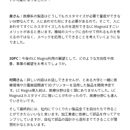
泉さん：
医療系の製造はどうしてもカスタマイズが必要で量産ができな
い分野なんです。人にあわせた形にする必要があるので。そこで、人に
あわせてすぐにカスタマイズしたものを造形できるLC Magnaはすごい
メリットがあると思います。機械のスペックに合わせて作れるものを考
えるのではなく、スペックを応用してできることを考えていくようにな
りました。
3DPC：
今後のLC Magna利用の展望として、どのような方向性や改
善、事業の展望をお考えでしょうか。
村岡さん：
詳しい内容はお話しできませんが、とある大学と一緒に医
療環境や介護施設関連で3Dプリンターを活用した製品を開発予定で
す。LC Magna導入前は、医療分野は全く頭にありませんでした。LC
Magnaはカスタマイズに強いことがわかったので、医療分野にも進ん
でいきたいです。
そして最終的には、社内にてつくりたい製品全てを自分たちで作るこ
とができたらいいなと思います。加工業者に依頼して部品を作ってアセ
ンブリしていますが、自社で部品の設計から造形までできることが理
想形かなとおもいます。