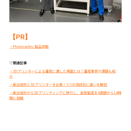
【PR】
・Photocentric 製品詳細
▽関連記事
・3Dプリンターによる量産に適した場面とは？量産事例や課題も紹
介
・射出成形と3Dプリンターを比較！5つの項目別に違いを解説
・射出成形から3Dプリンティングに移行し、金型製造を4週間から14時
間に短縮