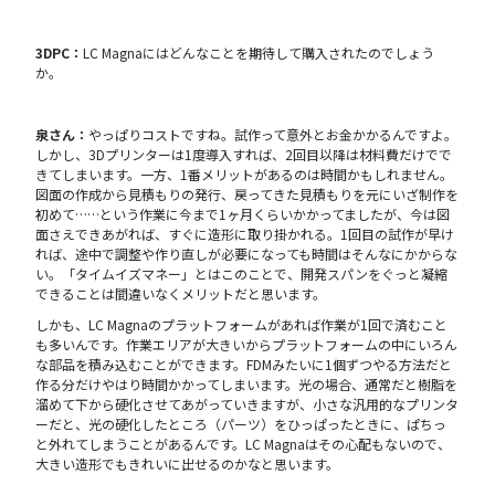
3DPC：
LC Magnaにはどんなことを期待して購入されたのでしょう
か。
泉さん：
やっぱりコストですね。試作って意外とお金かかるんですよ。
しかし、3Dプリンターは1度導入すれば、2回目以降は材料費だけでで
きてしまいます。一方、1番メリットがあるのは時間かもしれません。
図面の作成から見積もりの発行、戻ってきた見積もりを元にいざ制作を
初めて……という作業に今まで1ヶ月くらいかかってましたが、今は図
面さえできあがれば、すぐに造形に取り掛かれる。1回目の試作が早け
れば、途中で調整や作り直しが必要になっても時間はそんなにかからな
い。「タイムイズマネー」とはこのことで、開発スパンをぐっと凝縮
できることは間違いなくメリットだと思います。
しかも、LC Magnaのプラットフォームがあれば作業が1回で済むこと
も多いんです。作業エリアが大きいからプラットフォームの中にいろん
な部品を積み込むことができます。FDMみたいに1個ずつやる方法だと
作る分だけやはり時間かかってしまいます。光の場合、通常だと樹脂を
溜めて下から硬化させてあがっていきますが、小さな汎用的なプリンタ
ーだと、光の硬化したところ（パーツ）をひっぱったときに、ぱちっ
と外れてしまうことがあるんです。LC Magnaはその心配もないので、
大きい造形でもきれいに出せるのかなと思います。