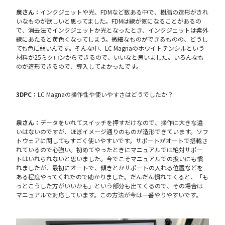
泉さん：
インクジェットや光、FDMなど数ある中で、樹脂の造形がきれ
いなものが欲しいと思ってました。FDMは線が気になることがあるの
で、消去法でインクジェットか光となったとき、インクジェットは紫外
線にあたると黄色くなってしまう。微細なものができるものの、どうし
ても色に弱いんです。そんな中、LC Magnaのホワイトテンシルという
材料が25ミクロンからできるので、いいなと思いました。いろんなも
のが造形できるので、導入してよかったです。
3DPC：
LC Magnaの操作性や使いやすさはどうでしたか？
泉さん：
データをいれてスイッチを押すだけなので、操作に大きな違
いはないのですが、ほぼイメージ通りのものが造形できています。ソフ
トウェアに関してもすごく使いやすいです。サポートがオートで搭載さ
れているので心強い。初めてやったときにマニュアルでは絶対サポー
トはいれられないと思いました。今でこそマニュアルでの扱いにも慣
れましたが、最初にオートで、傾きとかサポートの入れる位置などを
ある程度やってくれたので助かりました。だんだん慣れてくると、「も
っとこうした方がいいかも」という部分も出てくるので、その場合は
マニュアルで対応しています。この方法が今は一番やりやすいです。