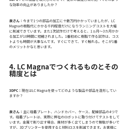
な効率の向上がありましたか？
泉さん：
今まで1つの部品の加工に十数万円かかっていましたが、LC
Magnaの樹脂代にかかる千円程度だけになりランニングコストを大幅
に削減できています。また1次試作だけで考えると、1ヵ月～3カ月かか
る加工が10時間に短縮されました。1番初めに樹脂で作る試作は、コス
トよりも時間が大事なんです。すぐにできて、すぐ触れる。そこが1番
のメリットかなと思います。
4. LC Magnaでつくれるものとその
精度とは
3DPC：
現在はLC Magnaを使ってどのような製品や部品を造形してい
ますか？
泉さん：
主に吸着プレート、ハンドカバー、ケース、配線部品の4つで
す。吸着プレートは、実際に弊社のロボットに取り付けてテストをして
います。金属で削り出す場合、廃材が多く出てしまうので無駄が多いで
すが、3Dプリンターを使用すると材料ロスを削減できます。お客様に