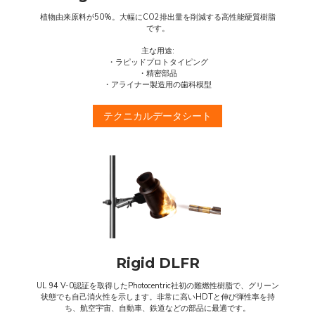
植物由来原料が50%。大幅にCO2排出量を削減する高性能硬質樹脂
です。
主な用途:
・ラピッドプロトタイピング
・精密部品
・アライナー製造用の歯科模型
テクニカルデータシート
Rigid DLFR
UL 94 V-0認証を取得したPhotocentric社初の難燃性樹脂で、グリーン
状態でも自己消火性を示します。非常に高いHDTと伸び弾性率を持
ち、航空宇宙、自動車、鉄道などの部品に最適です。