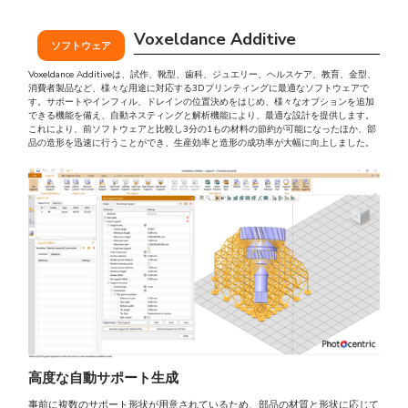
Voxeldance Additive
ソフトウェア
Voxeldance Additiveは、試作、靴型、歯科、ジュエリー、ヘルスケア、教育、金型、
消費者製品など、様々な用途に対応する3Dプリンティングに最適なソフトウェアで
す。サポートやインフィル、ドレインの位置決めをはじめ、様々なオプションを追加
できる機能を備え、自動ネスティングと解析機能により、最適な設計を提供します。
これにより、前ソフトウェアと比較し3分の1もの材料の節約が可能になったほか、部
品の造形を迅速に行うことができ、生産効率と造形の成功率が大幅に向上しました。
高度な自動サポート生成
事前に複数のサポート形状が用意されているため、部品の材質と形状に応じて