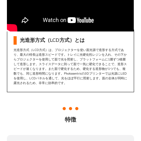
光造形方式（LCD方式）とは
光造形方式（LCD方式）は、プロジェクターを使い面光源で造形する方式であ
り、最大の特長は造形スピードです。トレイに光硬化性レジンを入れ、その下か
らプロジェクターを使用して面で光を照射し、プラットフォームに1層ずつ積層
して造形します。スライスデータに則って面で一気に硬化できることで、造形ス
ピードが速くなります。また面で硬化するため、硬化する造形物が1つでも、複
数でも、同じ造形時間になります。Photocentricの3Dプリンターでは光源にLED
を使用し、LCDパネルを通して、光をほぼ平行に照射します。面の全体が同時に
露光されるため、非常に効率的です。
  
特徴