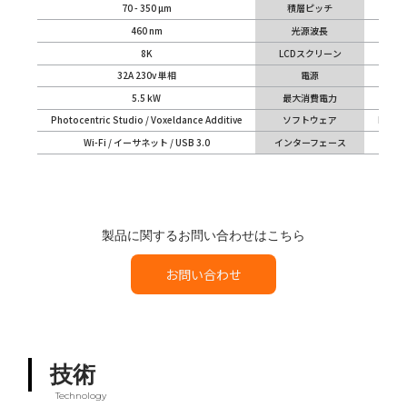
70 - 350 µm
積層ピッチ
460 nm
光源波長
8K
LCDスクリーン
32A 230v 単相
電源
5.5 kW
最大消費電力
Photocentric Studio / Voxeldance Additive
ソフトウェア
Photoc
Wi-Fi / イーサネット / USB 3.0
インターフェース
製品に関するお問い合わせはこちら
お問い合わせ
技術
Technology