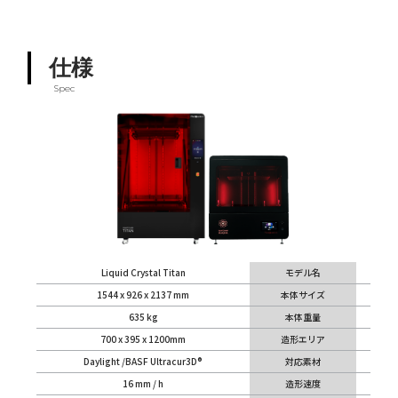
仕様
Spec
Liquid Crystal Titan
モデル名
1544 x 926 x 2137 mm
本体サイズ
635 kg
本体重量
700 x 395 x 1200mm
造形エリア
Daylight /BASF Ultracur3D®
対応素材
16 mm / h
造形速度