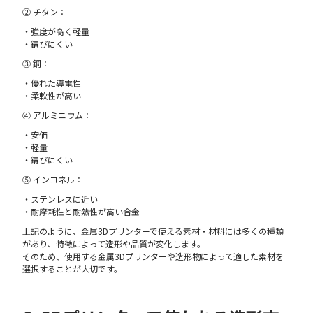
② チタン：
・強度が高く軽量
・錆びにくい
③ 銅：
・優れた導電性
・柔軟性が高い
④ アルミニウム：
・安価
・軽量
・錆びにくい
⑤ インコネル：
・ステンレスに近い
・耐摩耗性と耐熱性が高い合金
上記のように、金属3Dプリンターで使える素材・材料には多くの種類
があり、特徴によって造形や品質が変化します。
そのため、使用する金属3Dプリンターや造形物によって適した素材を
選択することが大切です。