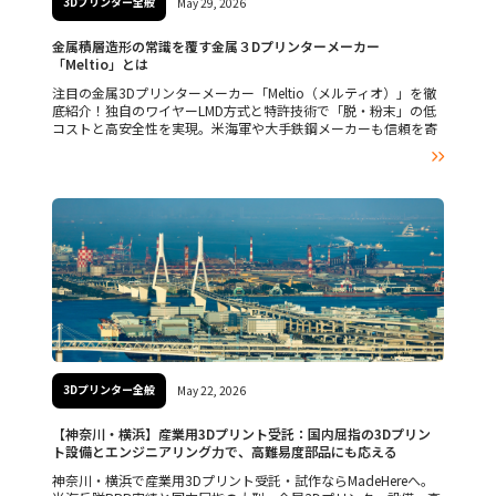
3Dプリンター全般
May 29, 2026
金属積層造形の常識を覆す金属３Dプリンターメーカー
「Meltio」とは
注目の金属3Dプリンターメーカー「Meltio（メルティオ）」を徹
底紹介！独自のワイヤーLMD方式と特許技術で「脱・粉末」の低
コストと高安全性を実現。米海軍や大手鉄鋼メーカーも信頼を寄
せる、スペイン発の世界的リーディングカンパニーの魅力に迫り

ます。
3Dプリンター全般
May 22, 2026
【神奈川・横浜】産業用3Dプリント受託：国内屈指の3Dプリン
ト設備とエンジニアリング力で、高難易度部品にも応える
神奈川・横浜で産業用3Dプリント受託・試作ならMadeHereへ。