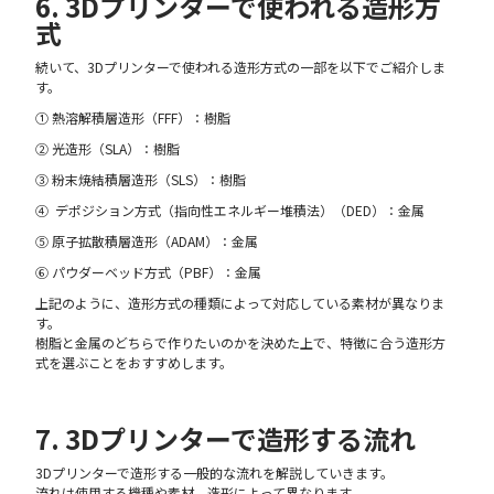
6. 3Dプリンターで使われる造形方
式
続いて、3Dプリンターで使われる造形方式の一部を以下でご紹介しま
す。
① 熱溶解積層造形（FFF）：樹脂
② 光造形（SLA）：樹脂
③ 粉末焼結積層造形（SLS）：樹脂
④ デポジション方式（指向性エネルギー堆積法）（DED）：金属
⑤ 原子拡散積層造形（ADAM）：金属
⑥ パウダーベッド方式（PBF）：金属
上記のように、造形方式の種類によって対応している素材が異なりま
す。
樹脂と金属のどちらで作りたいのかを決めた上で、特徴に合う造形方
式を選ぶことをおすすめします。
7. 3Dプリンターで造形する流れ
3Dプリンターで造形する一般的な流れを解説していきます。
流れは使用する機種や素材、造形によって異なります。