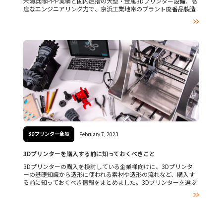
米海兵隊PPP実績と国内屈指の大型・金属3Dプリンター設備、高
度なエンジニアリング力で、京浜工業地帯のプラント廃番品製造
や、鋳造・鍛造の廃業に伴う製造難の課題を近場でスピーディに

解決します。工場見学も受付中。
3Dプリンター全般
February 7, 2023
3Dプリンターを購入する前に知っておくべきこと
3Dプリンターの購入を検討している企業様向けに、3Dプリンタ
ーの基礎知識から造形に使われる素材や造形の流れなど、購入す
る前に知っておくべき情報をまとめました。3Dプリンターを選ぶ
際に失敗しないためのポイントも解説していきますので、検討中

の方は、ぜひ参考にしてみてください。