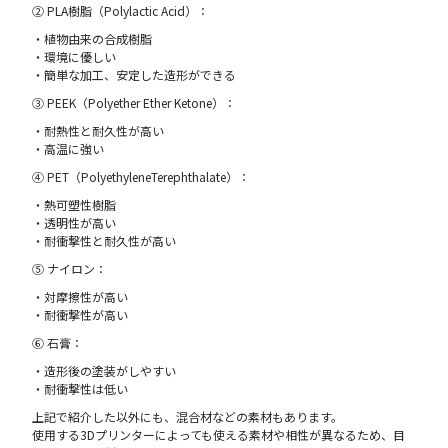
② PLA樹脂（Polylactic Acid）：
・植物由来の合成樹脂
・環境に優しい
・簡単な加工、安定した造形ができる
③ PEEK（Polyether Ether Ketone）：
・耐熱性と耐久性が高い
・高温に強い
④ PET（PolyethyleneTerephthalate）：
・熱可塑性樹脂
・透明性が高い
・耐衝撃性と耐久性が高い
⑤ ナイロン：
・対摩擦性が高い
・耐衝撃性が高い
⑥ 石膏：
・造形後の塗装がしやすい
・耐衝撃性は低い
上記で紹介した以外にも、混合材などの素材もあります。
使用する3Dプリンターによっても使える素材や相性が異なるため、目