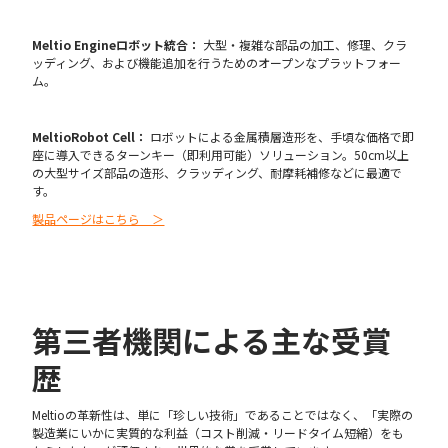
Meltio Engineロボット統合：
大型・複雑な部品の加工、修理、クラ
ッディング、および機能追加を行うためのオープンなプラットフォー
ム。
MeltioRobot Cell：
ロボットによる金属積層造形を、手頃な価格で即
座に導入できるターンキー（即利用可能）ソリューション。50cm以上
の大型サイズ部品の造形、クラッディング、耐摩耗補修などに最適で
す。
製品ページはこちら ＞
第三者機関による主な受賞
歴
Meltioの革新性は、単に「珍しい技術」であることではなく、「実際の
製造業にいかに実質的な利益（コスト削減・リードタイム短縮）をも