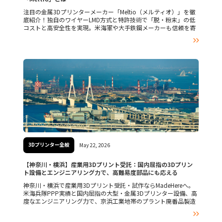
注目の金属3Dプリンターメーカー「Meltio（メルティオ）」を徹
底紹介！独自のワイヤーLMD方式と特許技術で「脱・粉末」の低
コストと高安全性を実現。米海軍や大手鉄鋼メーカーも信頼を寄
せる、スペイン発の世界的リーディングカンパニーの魅力に迫り

ます。
3Dプリンター全般
May 22, 2026
【神奈川・横浜】産業用3Dプリント受託：国内屈指の3Dプリン
ト設備とエンジニアリング力で、高難易度部品にも応える
神奈川・横浜で産業用3Dプリント受託・試作ならMadeHereへ。
米海兵隊PPP実績と国内屈指の大型・金属3Dプリンター設備、高
度なエンジニアリング力で、京浜工業地帯のプラント廃番品製造
や、鋳造・鍛造の廃業に伴う製造難の課題を近場でスピーディに

解決します。工場見学も受付中。