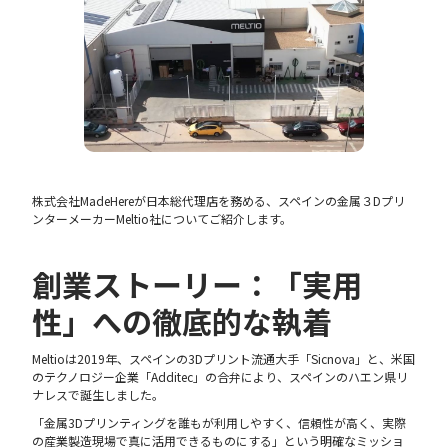
株式会社MadeHereが日本総代理店を務める、スペインの金属３Dプリ
ンターメーカーMeltio社についてご紹介します。
創業ストーリー：「実用
性」への徹底的な執着
Meltioは2019年、スペインの3Dプリント流通大手「Sicnova」と、米国
のテクノロジー企業「Additec」の合弁により、スペインのハエン県リ
ナレスで誕生しました。
「金属3Dプリンティングを誰もが利用しやすく、信頼性が高く、実際
の産業製造現場で真に活用できるものにする」という明確なミッショ