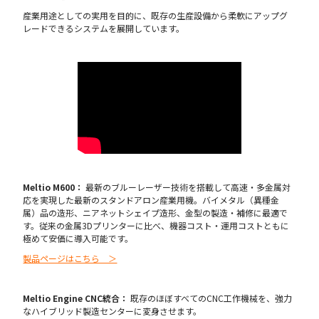
産業用途としての実用を目的に、既存の生産設備から柔軟にアップグ
レードできるシステムを展開しています。
Meltio M600：
最新のブルーレーザー技術を搭載して高速・多金属対
応を実現した最新のスタンドアロン産業用機。バイメタル（異種金
属）品の造形、ニアネットシェイプ造形、金型の製造・補修に最適で
す。従来の金属3Dプリンターに比べ、機器コスト・運用コストともに
極めて安価に導入可能です。
製品ページはこちら ＞
Meltio Engine CNC統合：
既存のほぼすべてのCNC工作機械を、強力
なハイブリッド製造センターに変身させます。