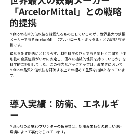
世界最大の鉄鋼メーカー
「ArcelorMittal」との戦略
的提携
Meltioの技術的信頼性を確固たるものにしているのが、世界最大の鉄鋼
メーカーであるArcelorMittal（アルセロール・ミッタル）との戦略的提
携です。
単なる出資関係にとどまらず、材料科学の巨人である同社と共同で「造
形物の金属組織がいかに安定し、優れた機械的性質を持っているか」を
科学的に証明しました。この強力なバックアップは、産業界において
Meltioの品質と信頼性を評価する上での極めて重要な指標となっていま
す。
導入実績：防衛、エネルギ
ー
Meltio社の金属3Dプリンターの権威性は、採用産業特有の厳しい運用
環境によって裏付けられています。