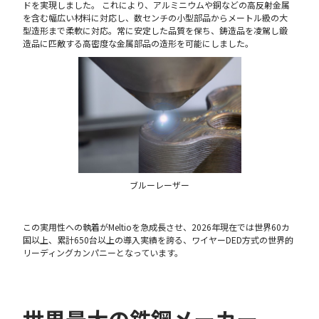
ドを実現しました。 これにより、アルミニウムや銅などの高反射金属
を含む幅広い材料に対応し、数センチの小型部品からメートル級の大
型造形まで柔軟に対応。常に安定した品質を保ち、鋳造品を凌駕し鍛
造品に匹敵する高密度な金属部品の造形を可能にしました。
ブルーレーザー
この実用性への執着がMeltioを急成長させ、2026年現在では世界60カ
国以上、累計650台以上の導入実績を誇る、ワイヤーDED方式の世界的
リーディングカンパニーとなっています。