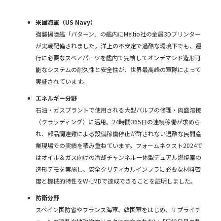
米国海軍（US Navy）
強襲揚陸艦「バターン」の艦内にMeltio社の金属3Dプリンター
が実戦配備されました。洋上の不安定で過酷な環境下でも、運
行に必要なスペアパーツを艦内で完結してオンデマンド造形可
能なシステムの耐久性と安全性が、世界最高峰の軍隊によって
実証されています。
エネルギー分野
石油・ガスプラントで使用される大型バルブの修理・肉盛溶接
（クラッディング）に活用。24時間365日の連続稼働が求めら
れ、部品調達難による設備稼働停止が許されない過酷な民間産
業現場での実績を積み重ねています。フォームネクスト2024で
はオイル＆ガス向けの冷却チャンネル一体型デュアル燃焼室の
造形デモを実施し、安全クリティカルインフラに必要な材料密
度と機械的特性をW-LMDで達成できることを証明しました。
防衛分野
スペイン国防省やフランス海軍、韓国軍をはじめ、サプライチ