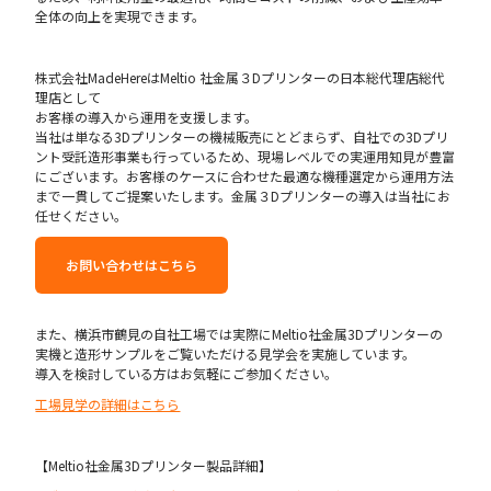
全体の向上を実現できます。
株式会社MadeHereはMeltio 社金属３Dプリンターの日本総代理店総代
理店として
お客様の導入から運用を支援します。
当社は単なる3Dプリンターの機械販売にとどまらず、自社での3Dプリ
ント受託造形事業も行っているため、現場レベルでの実運用知見が豊富
にございます。お客様のケースに合わせた最適な機種選定から運用方法
まで一貫してご提案いたします。金属３Dプリンターの導入は当社にお
任せください。
お問い合わせはこちら
また、横浜市鶴見の自社工場では実際にMeltio社金属3Dプリンターの
実機と造形サンプルをご覧いただける見学会を実施しています。
導入を検討している方はお気軽にご参加ください。
‍工場見学の詳細はこちら
【Meltio社金属3Dプリンター製品詳細】