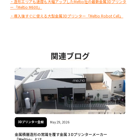
・造形エリアも速度も大幅アップしたMeltio社の最新金属3Dプリンタ
ー「Meltio M600」
・導入後すぐに使える大型金属3Dプリンター「Meltio Robot Cell」
関連ブログ
3Dプリンター全般
May 29, 2026
金属積層造形の常識を覆す金属３Dプリンターメーカー
「Meltio」とは