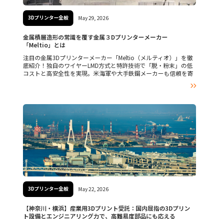
3Dプリンター全般
May 29, 2026
金属積層造形の常識を覆す金属３Dプリンターメーカー
「Meltio」とは
注目の金属3Dプリンターメーカー「Meltio（メルティオ）」を徹
底紹介！独自のワイヤーLMD方式と特許技術で「脱・粉末」の低
コストと高安全性を実現。米海軍や大手鉄鋼メーカーも信頼を寄
せる、スペイン発の世界的リーディングカンパニーの魅力に迫り

ます。
3Dプリンター全般
May 22, 2026
【神奈川・横浜】産業用3Dプリント受託：国内屈指の3Dプリン
ト設備とエンジニアリング力で、高難易度部品にも応える