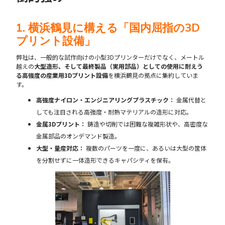
1. 横浜鶴見に構える「国内屈指の3D
プリント設備」
弊社は、一般的な試作向けの小型3Dプリンターだけでなく、メートル
越えの
大型造形、そして最終製品（実用部品）としての使用に耐えう
る高強度の産業用3Dプリント設備
を横浜鶴見の拠点に集約していま
す。
高強度ナイロン・エンジニアリングプラスチック：
金属代替と
しても注目される高強度・耐熱マテリアルの造形に対応。
金属3Dプリント：
鋳造や切削では困難な複雑形状や、高密度な
金属部品のオンデマンド製造。
大型・量産対応：
複数のパーツを一度に、あるいは大型の筐体
を分割せずに一体造形できるキャパシティを保有。