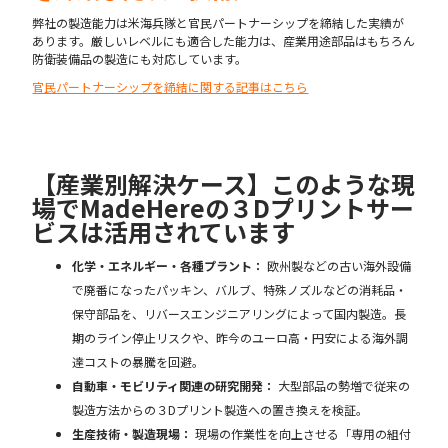
弊社の製造能力は米海兵隊と官民パートナーシップを締結した実績が
あります。厳しいレベルにも適合した能力は、産業用途部品はもちろん
防衛装備品の製造にも対応しています。
官民パートナーシップを締結に関する記事はこちら
【産業別解決ケース】このような現
場でMadeHereの３Dプリントサー
ビスは活用されています
化学・エネルギー・各種プラント：
欧州製などの古い海外設備
で廃番になったパッキン、バルブ、特殊ノズルなどの消耗品・
保守部品を、リバースエンジニアリングによって国内製造。長
期のライン停止リスクや、昨今のユーロ高・円安による海外調
達コストの暴騰を回避。
自動車・モビリティ関連の研究開発：
大型部品の勢増で従来の
製造方法からの３Dプリント製造への置き換えを検証。
生産技術・製造現場：
現場の作業性を向上させる「専用の組付