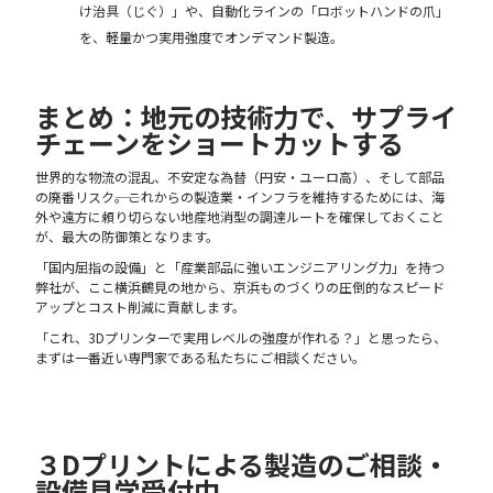
け治具（じぐ）」や、自動化ラインの「ロボットハンドの爪」
を、軽量かつ実用強度でオンデマンド製造。
まとめ：地元の技術力で、サプライ
チェーンをショートカットする
世界的な物流の混乱、不安定な為替（円安・ユーロ高）、そして部品
の廃番リスク――。これからの製造業・インフラを維持するためには、海
外や遠方に頼り切らない地産地消型の調達ルートを確保しておくこと
が、最大の防御策となります。
「国内屈指の設備」と「産業部品に強いエンジニアリング力」を持つ
弊社が、ここ横浜鶴見の地から、京浜ものづくりの圧倒的なスピード
アップとコスト削減に貢献します。
「これ、3Dプリンターで実用レベルの強度が作れる？」と思ったら、
まずは一番近い専門家である私たちにご相談ください。
３Dプリントによる製造のご相談・
設備見学受付中