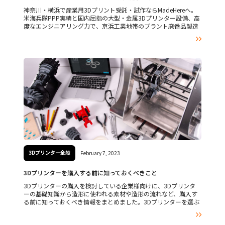
神奈川・横浜で産業用3Dプリント受託・試作ならMadeHereへ。
米海兵隊PPP実績と国内屈指の大型・金属3Dプリンター設備、高
度なエンジニアリング力で、京浜工業地帯のプラント廃番品製造
や、鋳造・鍛造の廃業に伴う製造難の課題を近場でスピーディに

解決します。工場見学も受付中。
3Dプリンター全般
February 7, 2023
3Dプリンターを購入する前に知っておくべきこと
3Dプリンターの購入を検討している企業様向けに、3Dプリンタ
ーの基礎知識から造形に使われる素材や造形の流れなど、購入す
る前に知っておくべき情報をまとめました。3Dプリンターを選ぶ
際に失敗しないためのポイントも解説していきますので、検討中

の方は、ぜひ参考にしてみてください。