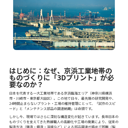
はじめに：なぜ、京浜工業地帯の
ものづくりに「3Dプリント」が必
要なのか？
日本を代表する一大工業地帯である京浜臨海エリア（神奈川県横浜
市・川崎市・東京都大田区）。この地で日々、最先端の研究開発や、
24時間止まらないプラント・工場の維持管理にとって、「試作のスピ
ード」と「メンテナンス部品の調達納期」は命頭です。
しかし今、現場ではさらに深刻な構造変化が起きています。長年日本の
ものづくりを支えてきた熟練職人の高齢化や工場の廃業により、従来の
製造方法（鋳造・鍛造・溶接など）による部品調達が極めて困難（製