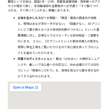
鶴見という立地は、国道1号・15号、首都高速横羽線・湾岸線へのアク
セスが極めて良く、京浜臨海部の主要拠点へ文字通り「すぐ駆けつけ
られる、すぐ持ってこられる」距離にあります。
立地を生かしたスピード対応：
「鋳造・鍛造の調達先が途絶
え、現物はあるが次の一手が出ない」「図面がなく、3Dプリン
トにどう置き換えるべきか技術的判断がつかない」といった重
要課題に対し、近場ならではスピーディな技術検証・ご提案を
行います。 さらに、３Dプリントといった新技術導入の懸念も
実際に弊社工場をご覧いただけるので安心感を持ってプロジェ
クトを進めていただけます。
対面でのディスカッション：
勘合（はめ合い）の微妙なニュア
ンスや、厳しい寸法公差への対応など、Web会議だけでは伝わ
りにくい「現場のこだわり」を、実物を見ながら膝を突き合わ
せてすり合わせられます。