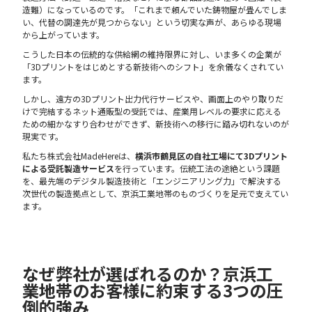
造難）になっているのです。「これまで頼んでいた鋳物屋が畳んでしま
い、代替の調達先が見つからない」という切実な声が、あらゆる現場
から上がっています。
こうした日本の伝統的な供給網の維持限界に対し、いま多くの企業が
「3Dプリントをはじめとする新技術へのシフト」を余儀なくされてい
ます。
しかし、遠方の3Dプリント出力代行サービスや、画面上のやり取りだ
けで完結するネット通販型の受託では、産業用レベルの要求に応える
ための細かなすり合わせができず、新技術への移行に踏み切れないのが
現実です。
私たち株式会社MadeHereは、
横浜市鶴見区の自社工場にて3Dプリント
による受託製造サービス
を行っています。伝統工法の途絶という課題
を、最先端のデジタル製造技術と「エンジニアリング力」で解決する
次世代の製造拠点として、京浜工業地帯のものづくりを足元で支えてい
ます。
なぜ弊社が選ばれるのか？京浜工
業地帯のお客様に約束する3つの圧
倒的強み