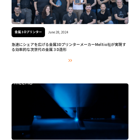
金属３Dプリンター
June 28, 2024
急速にシェアを広げる金属3DプリンターメーカーMeltio社が実現す
る効率的な次世代の金属３D造形
