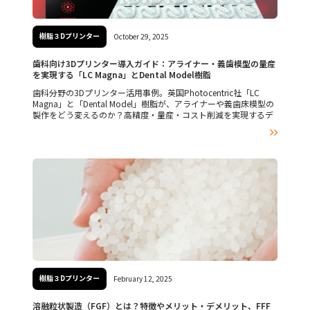
樹脂３Dプリンター
October 29, 2025
歯科向け3Dプリンター導入ガイド：アライナー・義歯模型の量産
を実現する「LC Magna」とDental Model樹脂
歯科分野の3Dプリンター活用事例。英国Photocentric社「LC
Magna」と「Dental Model」樹脂が、アライナーや義歯床模型の
製作をどう変えるのか？高精度・量産・コスト削減を実現するデ
ジタルデンティストリーの最前線を紹介。

樹脂３Dプリンター
February 12, 2025
溶融粒状製造（FGF）とは？特徴やメリット・デメリット、FFF