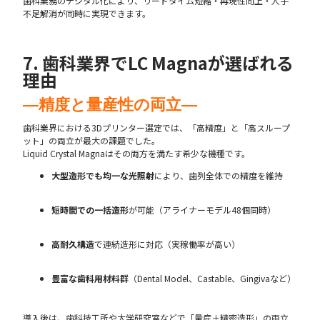
歯科業務のデジタル化により、リードタイム短縮・再現性向上・人手
不足解消が同時に実現できます。
7. 歯科業界でLC Magnaが選ばれる
理由
―精度と量産性の両立―
歯科業界における3Dプリンター選定では、「高精度」と「高スループ
ット」の両立が最大の課題でした。
Liquid Crystal Magnaはその両方を満たす希少な機種です。
大型造形でも均一な光照射
により、歯列全体での精度を維持
短時間での一括造形
が可能（アライナーモデル48個同時）
高耐久構造
で連続造形に対応（実稼働率が高い）
豊富な歯科用材料群
（Dental Model、Castable、Gingivaなど）
導入後は、歯科技工所や大学研究室などで「量産＋精密造形」の両立