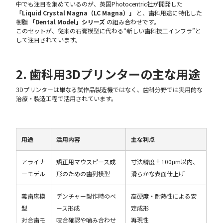
中でも注目を集めているのが、英国Photocentric社が開発した
「Liquid Crystal Magna（LC Magna）」
と、歯科用途に特化した
樹脂
「Dental Model」シリーズ
の組み合わせです。
このセットが、従来の石膏模型に代わる“新しい歯科技工インフラ”と
して注目されています。
2. 歯科用3Dプリンターの主な用途
3Dプリンターは単なる試作品製造機ではなく、歯科分野では実用的な
治療・製造工程で活用されています。
用途
活用内容
主な利点
アライナ
矯正用マウスピース成
寸法精度±100µm以内、
ーモデル
形のための歯列模型
滑らかな表面仕上げ
義歯床模
デンチャー製作時のベ
高硬度・耐熱性による安
型
ース形成
定成形
対合歯モ
咬合確認や噛み合わせ
再現性