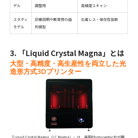
デル
調整用
高精度スキャン
スタディ
診療説明や教育用の歯
石膏レス・保存性抜群
モデル
列模型
3. 「Liquid Crystal Magna」とは
大型・高精度・高生産性を両立した光
造形方式3Dプリンター
「Liquid Crystal Magna（LC Magna）」は、英国Photocentric社が開