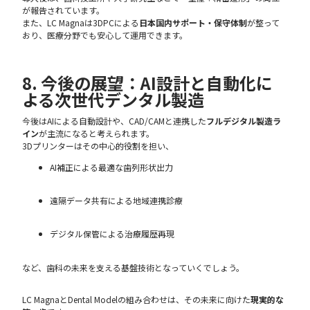
が報告されています。
また、LC Magnaは3DPCによる
日本国内サポート・保守体制
が整って
おり、医療分野でも安心して運用できます。
8. 今後の展望：AI設計と自動化に
よる次世代デンタル製造
今後はAIによる自動設計や、CAD/CAMと連携した
フルデジタル製造ラ
イン
が主流になると考えられます。
3Dプリンターはその中心的役割を担い、
AI補正による最適な歯列形状出力
遠隔データ共有による地域連携診療
デジタル保管による治療履歴再現
など、歯科の未来を支える基盤技術となっていくでしょう。
LC MagnaとDental Modelの組み合わせは、その未来に向けた
現実的な