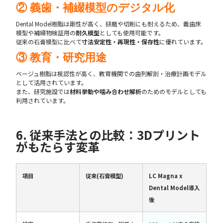
② 義歯・補綴模型のデジタル化
Dental Model樹脂は剛性が高く、研磨や切削にも耐えるため、義歯床
模型や補綴物検証用の
耐久模型
としても使用可能です。
従来の石膏模型に比べて
寸法安定性・再現性・保存性
に優れています。
③ 教育・研究用途
ベージュ樹脂は視認性が高く、教育機関での歯列解剖・治療計画モデル
として活用されています。
また、研究施設では
材料挙動や噛み合わせ解析
のためのモデルとしても
利用されています。
6. 従来手法との比較：3Dプリント
がもたらす変革
項目
従来(石膏模型)
LC Magna x
Dental Model導入
後