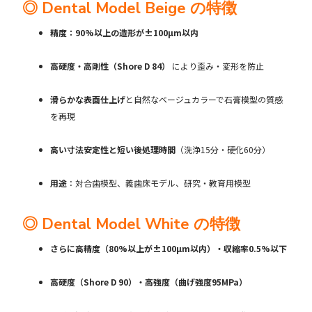
◎ Dental Model Beige の特徴
精度：90%以上の造形が±100µm以内
高硬度・高剛性（Shore D 84）
により歪み・変形を防止
滑らかな表面仕上げ
と自然なベージュカラーで石膏模型の質感
を再現
高い寸法安定性と短い後処理時間
（洗浄15分・硬化60分）
用途
：対合歯模型、義歯床モデル、研究・教育用模型
◎ Dental Model White の特徴
さらに高精度（80%以上が±100µm以内）・収縮率0.5%以下
高硬度（Shore D 90）・高強度（曲げ強度95MPa）