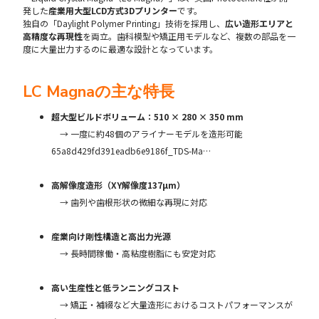
発した
産業用大型LCD方式3Dプリンター
です。
独自の「Daylight Polymer Printing」技術を採用し、
広い造形エリアと
高精度な再現性
を両立。歯科模型や矯正用モデルなど、複数の部品を一
度に大量出力するのに最適な設計となっています。
LC Magnaの主な特長
超大型ビルドボリューム：510 × 280 × 350 mm
→ 一度に約48個のアライナーモデルを造形可能
65a8d429fd391eadb6e9186f_TDS-Ma…
高解像度造形（XY解像度137µm）
→ 歯列や歯根形状の微細な再現に対応
産業向け剛性構造と高出力光源
→ 長時間稼働・高粘度樹脂にも安定対応
高い生産性と低ランニングコスト
→ 矯正・補綴など大量造形におけるコストパフォーマンスが