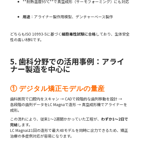
**耐熱温度95℃**で真空成形（サーモフォーミング）にも対応
用途
：アライナー製作用模型、デンチャーベース製作
どちらもISO 10993-5に基づく
細胞毒性試験に合格
しており、生体安全
性の高い材料です。
5. 歯科分野での活用事例：アライ
ナー製造を中心に
① デジタル矯正モデルの量産
歯科医院で口腔内をスキャン → CADで段階的な歯列移動を設計 →
各段階の歯列データをLC Magnaで造形 → 真空成形機でアライナーを
成形。
この流れにより、従来1〜2週間かかっていた工程が、
わずか1〜2日で
完結
します。
LC Magnaは1回の造形で最大48モデルを同時に出力できるため、矯正
治療の多症例対応が容易になります。