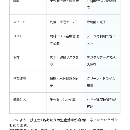
精度
手作業依存・誤差大
100µm±以内の高精
度
スピード
乾燥・研磨で1~2日
数時間で完了
コスト
材料ロス・在庫管理
データ再利用で省コ
が必要
スト
保存
劣化・破損リスクあ
デジタルデータで永
り
久保存
作業環境
粉塵・水分処理が必
クリーン・ドライな
要
環境
量産対応
手作業では非効率
48モデル同時造形が
可能
これにより、
技工士1名あたりの生産効率が約2倍
になったという報告
もあります。